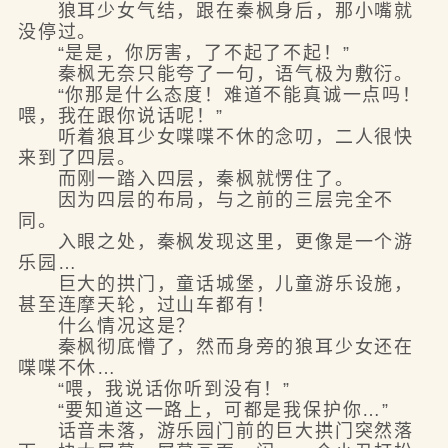
狼耳少女气结，跟在秦枫身后，那小嘴就
没停过。
“是是，你厉害，了不起了不起！”
秦枫无奈只能夸了一句，语气极为敷衍。
“你那是什么态度！难道不能真诚一点吗！
喂，我在跟你说话呢！”
听着狼耳少女喋喋不休的念叨，二人很快
来到了四层。
而刚一踏入四层，秦枫就愣住了。
因为四层的布局，与之前的三层完全不
同。
入眼之处，秦枫发现这里，更像是一个游
乐园…
巨大的拱门，童话城堡，儿童游乐设施，
甚至连摩天轮，过山车都有！
什么情况这是？
秦枫彻底懵了，然而身旁的狼耳少女还在
喋喋不休…
“喂，我说话你听到没有！”
“要知道这一路上，可都是我保护你…”
话音未落，游乐园门前的巨大拱门突然落