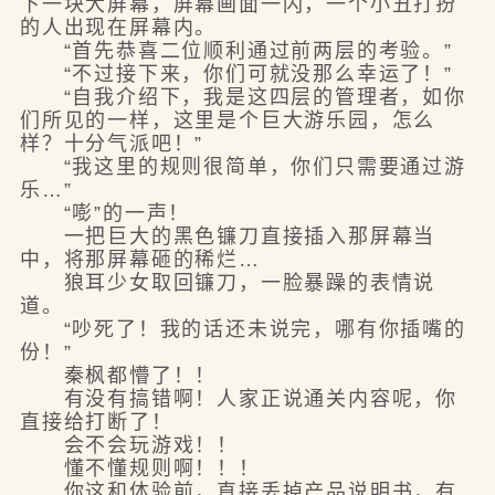
下一块大屏幕，屏幕画面一闪，一个小丑打扮
的人出现在屏幕内。
“首先恭喜二位顺利通过前两层的考验。”
“不过接下来，你们可就没那么幸运了！”
“自我介绍下，我是这四层的管理者，如你
们所见的一样，这里是个巨大游乐园，怎么
样？十分气派吧！”
“我这里的规则很简单，你们只需要通过游
乐…”
“嘭”的一声！
一把巨大的黑色镰刀直接插入那屏幕当
中，将那屏幕砸的稀烂…
狼耳少女取回镰刀，一脸暴躁的表情说
道。
“吵死了！我的话还未说完，哪有你插嘴的
份！”
秦枫都懵了！！
有没有搞错啊！人家正说通关内容呢，你
直接给打断了！
会不会玩游戏！！
懂不懂规则啊！！！
你这和体验前，直接丢掉产品说明书，有