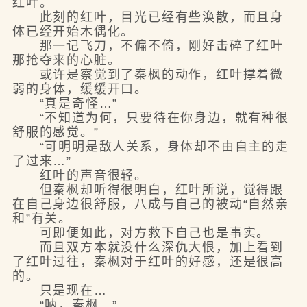
红叶。
此刻的红叶，目光已经有些涣散，而且身
体已经开始木偶化。
那一记飞刀，不偏不倚，刚好击碎了红叶
那抢夺来的心脏。
或许是察觉到了秦枫的动作，红叶撑着微
弱的身体，缓缓开口。
“真是奇怪…”
“不知道为何，只要待在你身边，就有种很
舒服的感觉。”
“可明明是敌人关系，身体却不由自主的走
了过来…”
红叶的声音很轻。
但秦枫却听得很明白，红叶所说，觉得跟
在自己身边很舒服，八成与自己的被动“自然亲
和”有关。
可即便如此，对方救下自己也是事实。
而且双方本就没什么深仇大恨，加上看到
了红叶过往，秦枫对于红叶的好感，还是很高
的。
只是现在…
“呐，秦枫…”