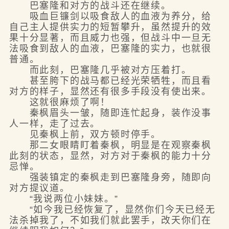
巴塞隆和对方的战斗还在继续。
吸血巨镰剑以吸食敌人的血液为养分，给
自己主人提供实力的短暂攀升，虽然提升的效
果十分显著，而且威力也强，但战斗中一旦无
法吸食到敌人的血液，巴塞隆的实力，也就很
普通。
而此刻，巴塞隆几乎被对方压着打。
甚至胯下的战马都已经光荣牺牲，而且看
对方的样子，显然还有很多手段没有使出来。
这就很麻烦了啊！
秦枫眉头一皱，随即连忙起身，装作没事
人一样，走了过去。
见秦枫上前，双方顿时停手。
那二女眼睛盯着秦枫，明显是在观察秦枫
此刻的状态，显然，对方对于秦枫的能力十分
忌惮。
强装镇定的秦枫走到巴塞隆身旁，随即向
对方提议道。
“我说两位小妹妹。”
“如今我已经恢复了，显然你们今天已经无
法杀掉我了，不如我们就此罢手，改天你们在