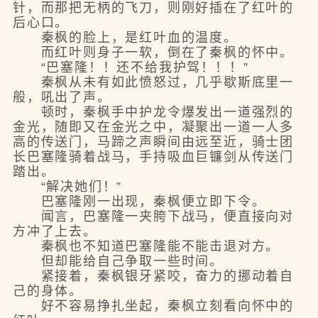
针，而那把无柄的飞刀，则刚好插在了红叶的
后心口。
秦枫的脸上，是红叶血的温度。
而红叶则身子一软，倒在了秦枫的怀中。
“巴塞隆！！还不给我护驾！！！”
秦枫从未有如此愤怒过，几乎歇斯底里一
般，吼出了声。
顿时，秦枫手中护龙令爆发出一道强烈的
金光，随即又在金光之中，凝聚出一道一人多
高的传送门，马蹄之声瞬间由远至近，骑士团
长巴塞隆骑着战马，手持吸血巨镰剑从传送门
踏出。
“解决她们！”
巴塞隆刚一出现，秦枫便立即下令。
闻言，巴塞隆一夹胯下战马，便直接向对
方冲了上去。
秦枫也不知道巴塞隆能不能击退对方。
但却能给自己争取一些时间。
紧接着，秦枫银牙紧咬，奋力的挪动着自
己的身体。
好不容易挣扎坐起，秦枫立刻看向怀中的