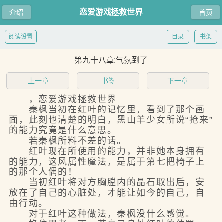
恋爱游戏拯救世界
介绍
首页
阅读设置
目录
书架
第九十八章:气氛到了
上一章
书签
下一章
，恋爱游戏拯救世界
秦枫当初在红叶的记忆里，看到了那个画
面，此刻也清楚的明白，黑山羊少女所说“抢来”
的能力究竟是什么意思。
若秦枫所料不差的话。
红叶现在所使用的能力，并非她本身拥有
的能力，这风属性魔法，是属于第七把椅子上
的那个人偶的！
当初红叶将对方胸膛内的晶石取出后，安
放在了自己的心脏处，才能让如今的自己，自
由行动。
对于红叶这种做法，秦枫没什么感觉。