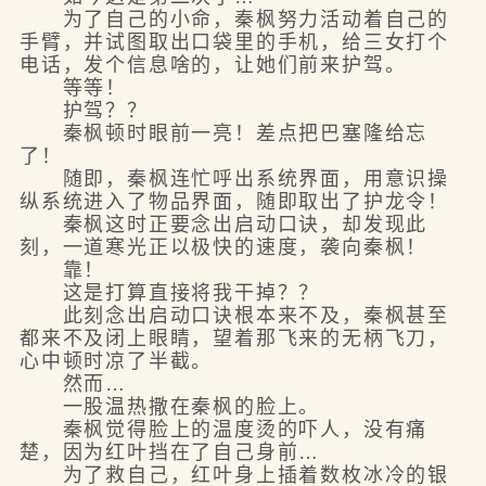
为了自己的小命，秦枫努力活动着自己的
手臂，并试图取出口袋里的手机，给三女打个
电话，发个信息啥的，让她们前来护驾。
等等！
护驾？？
秦枫顿时眼前一亮！差点把巴塞隆给忘
了！
随即，秦枫连忙呼出系统界面，用意识操
纵系统进入了物品界面，随即取出了护龙令！
秦枫这时正要念出启动口诀，却发现此
刻，一道寒光正以极快的速度，袭向秦枫！
靠！
这是打算直接将我干掉？？
此刻念出启动口诀根本来不及，秦枫甚至
都来不及闭上眼睛，望着那飞来的无柄飞刀，
心中顿时凉了半截。
然而…
一股温热撒在秦枫的脸上。
秦枫觉得脸上的温度烫的吓人，没有痛
楚，因为红叶挡在了自己身前…
为了救自己，红叶身上插着数枚冰冷的银