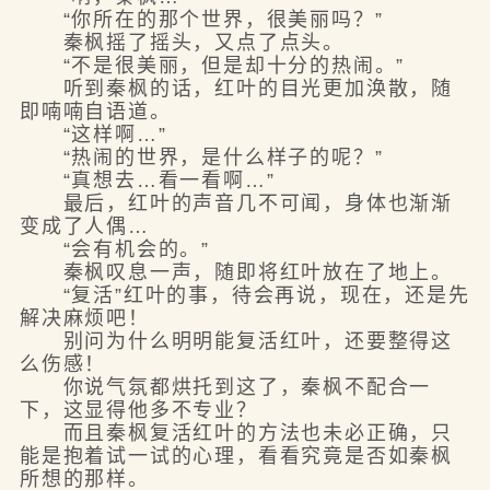
“你所在的那个世界，很美丽吗？”
秦枫摇了摇头，又点了点头。
“不是很美丽，但是却十分的热闹。”
听到秦枫的话，红叶的目光更加涣散，随
即喃喃自语道。
“这样啊…”
“热闹的世界，是什么样子的呢？”
“真想去…看一看啊…”
最后，红叶的声音几不可闻，身体也渐渐
变成了人偶…
“会有机会的。”
秦枫叹息一声，随即将红叶放在了地上。
“复活”红叶的事，待会再说，现在，还是先
解决麻烦吧！
别问为什么明明能复活红叶，还要整得这
么伤感！
你说气氛都烘托到这了，秦枫不配合一
下，这显得他多不专业？
而且秦枫复活红叶的方法也未必正确，只
能是抱着试一试的心理，看看究竟是否如秦枫
所想的那样。