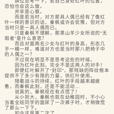
换位思考一下，若自己身处红叶的位置，
恐怕也会这么做。
并非是心狠。
而是若当时，对方那具人偶已经有了像红
叶一样的意识的话，秦枫或许会犹豫，但对方
当时只是一具人偶而已。
只是秦枫不理解，那黑山羊少女所说的“无
瑕者”是什么意思？
而且对面两名少女与红叶的身高，形态几
乎一模一样，难道对方也是当时那八把椅子中
的人偶之一？
不过现在明显不是思考这些的时候。
因为红叶此刻，完全不是这两人的对手！
即便红叶解开了“封印”，那残缺的阵纹根本
提供不了多少有限的力量，供红叶使用。
随着战斗的持续，红叶的手段越来越疲
惫，而秦枫此刻，还是不能活动…
说真的，秦枫现在有点慌了！
从小到大，秦枫也就在幼稚园时，不小心
当着全班同学的面尿了一次裤子时，才稍微慌
了那么一下下。
如今这是第二次了…