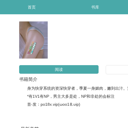
首页
书库
阅读
书籍简介
身为快穿系统的资深快穿者，季夏一身媚肉，嫩到出汁。穿
*有1V1有NP，男主大多是处，NP和非处的会标注
首-发：po18x.vip(ωoо1⒏υip)