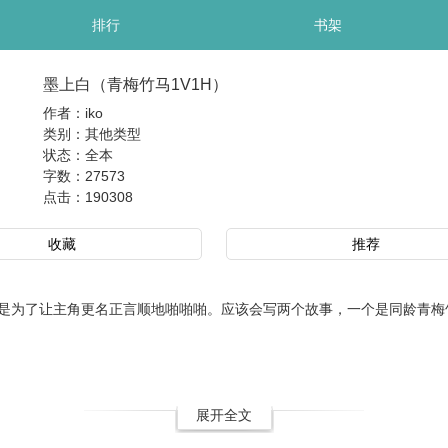
排行
书架
墨上白（青梅竹马1V1H）
作者：iko
类别：其他类型
状态：全本
字数：27573
点击：
190308
收藏
推荐
为了让主角更名正言顺地啪啪啪。应该会写两个故事，一个是同龄青梅竹
展开全文