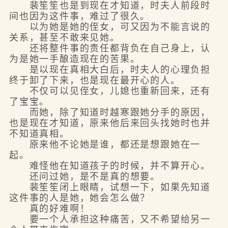
裴笙笙也是到现在才知道，时夫人前段时
间也因为这件事，难过了很久。
以为她是她的侄女，可又因为不能言说的
关系，甚至不敢来见她。
还将整件事的责任都背负在自己身上，认
为是她一手酿造现在的苦果。
是以现在真相大白后，时夫人的心理负担
终于卸了下来，也是现在最开心的人。
不仅可以见侄女，儿媳也重新回来，还有
了宝宝。
而她，除了知道时越寒跟她分手的原因，
也是现在才知道，原来他后来回头找她时也并
不知道真相。
原来他不论她是谁，都还是想跟她在一
起。
难怪他在知道孩子的时候，并不算开心。
还问过她，是不是真的想要。
裴笙笙闭上眼睛，试想一下，如果先知道
这件事的人是她，她会怎么做？
真的好难啊！
要一个人承担这种痛苦，又不希望给另一