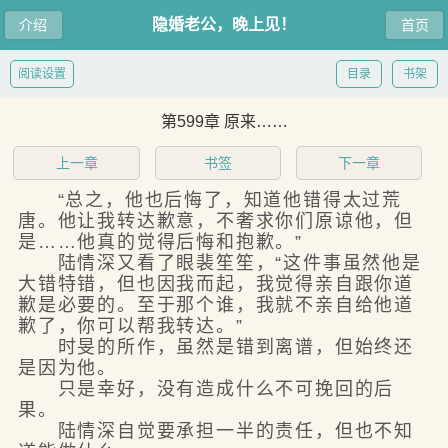
隐婚老公，晚上见！
介绍
首页
阅读设置
目录
书架
第599章 原来……
上一章
书签
下一章
“总之，他也后悔了，知道他错得太过荒
唐。他让我转达歉意，不奢求你们原谅他，但
是……他真的觉得后悔和抱歉。”
陆情深又看了眼裴笙笙，“这件事虽然他是
大错特错，但也因我而起，我觉得亲自跟你道
歉是必要的。至于那个谁，我就不亲自给他道
歉了，你可以帮我转达。”
时旻的所作，虽然是错到离谱，但始终还
是因为他。
只是幸好，没有造成什么不可挽回的后
果。
陆情深自觉要承担一半的责任，但也不知