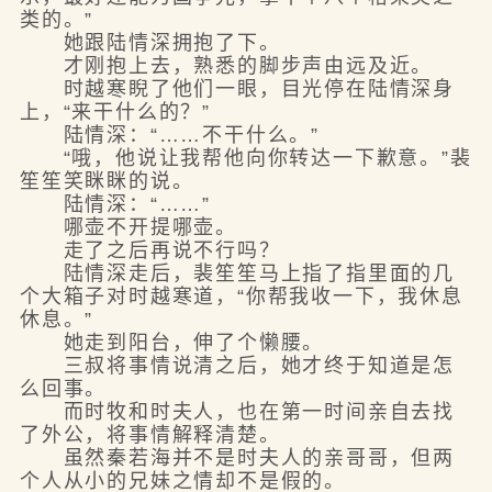
类的。”
她跟陆情深拥抱了下。
才刚抱上去，熟悉的脚步声由远及近。
时越寒睨了他们一眼，目光停在陆情深身
上，“来干什么的？”
陆情深：“……不干什么。”
“哦，他说让我帮他向你转达一下歉意。”裴
笙笙笑眯眯的说。
陆情深：“……”
哪壶不开提哪壶。
走了之后再说不行吗？
陆情深走后，裴笙笙马上指了指里面的几
个大箱子对时越寒道，“你帮我收一下，我休息
休息。”
她走到阳台，伸了个懒腰。
三叔将事情说清之后，她才终于知道是怎
么回事。
而时牧和时夫人，也在第一时间亲自去找
了外公，将事情解释清楚。
虽然秦若海并不是时夫人的亲哥哥，但两
个人从小的兄妹之情却不是假的。