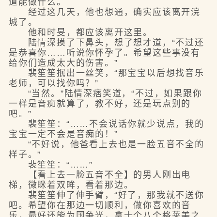
道能做什么。
经过这几天，他也想通，确实应该离开浣
城了。
他和时旻，都应该离开这里。
陆情深摸了下鼻头，想了想才道，“不过还
是恭喜你……听说你怀孕了。希望这些事没有
给你们造成太大的伤害。”
裴笙笙抿出一丝笑，“那宝宝以后想找音乐
老师，可以找你吗？”
“当然。”陆情深痞笑道，“不过，如果跟你
一样是音痴就算了，教不好，还是玩点别的
吧。”
裴笙笙：“……不会说话你就少说点，我的
宝宝一定不会是音痴的！”
“不好说，他爸看上去也是一脸五音不全的
样子。”
裴笙笙：“……”
【看上去一脸五音不全】的男人刚出电
梯，微眯着双眸，看着那边。
裴笙笙伸了伸手臂，“好了，那我就不送你
吧。希望你在那边一切顺利，做你喜欢的音
乐，最好还能为国争光，拿十个八个格莱美之