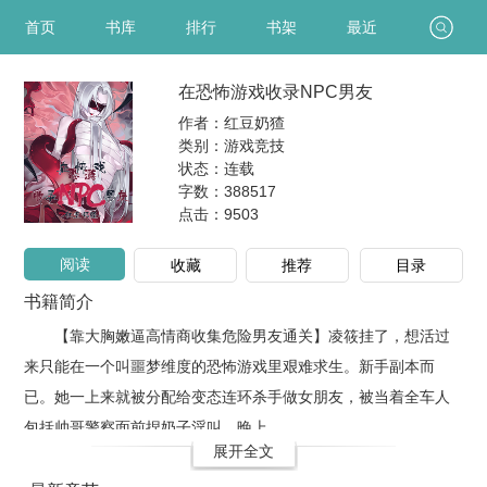
首页
书库
排行
书架
最近
在恐怖游戏收录NPC男友
作者：红豆奶猹
类别：游戏竞技
状态：连载
字数：388517
点击：
9503
阅读
收藏
推荐
目录
书籍简介
【靠大胸嫩逼高情商收集危险男友通关】凌筱挂了，想活过
来只能在一个叫噩梦维度的恐怖游戏里艰难求生。新手副本而
已。她一上来就被分配给变态连环杀手做女朋友，被当着全车人
包括帅哥警察面前捏奶子淫叫。晚上..
展开全文