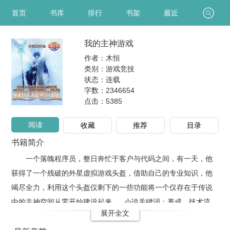
首页
书库
排行
书架
最近
我的主神游戏
作者：木恒
类别：游戏竞技
状态：连载
字数：2346654
点击：
5385
阅读
收藏
推荐
目录
书籍简介
一个落魄程序员，整日奔忙于客户与代码之间，有一天，他
获得了一个残破的外星虚拟游戏头盔，借助自己的专业知识，他
竭尽全力，利用这个头盔仅剩下的一些功能将一个仅存在于传说
中的主神空间从零开始建设起来......小说关键词：养成、技术流、
展开全文
种田。