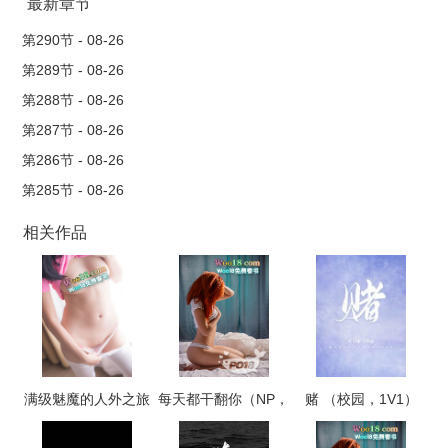
第一章：一个破头盔
最新章节
这天晚上，十点多的时候，李林和往常一样，加班赶完一个
第290节 - 08-26
客户的紧急维护需求，才拖着疲惫的身体，走到楼下的车棚。刚
第289节 - 08-26
推出自己的那辆破自行车，哗哗的雨点就扑头盖脸地打了下来。
第288节 - 08-26
靠，李林骂了一句，他看看昏暗的车棚，刚想要冒雨骑回
第287节 - 08-26
去，回头看到旁边自行车架上放着一个摩托车头盔状的东西，随
第286节 - 08-26
手就拿过来扣在了头上。
第285节 - 08-26
大不了第二天还回来，这个时候，应该没人再来车棚了，好
歹得顾一头，李林心下想道，回头看看已经一片漆黑的办公大
相关作品
楼，赶紧骑车出了院门。
倒霉！李林赶到自己的出租房后，看着满身上下的泥，大骂
了一句，早知道不拿那个头盔了。
原来他在转弯的时候，由于戴着头盔，头盔上的面罩沾满了
雨水，不小心骑到一个坑里，结结实实地连人带车子摔了个结
实。若是不戴头盔，虽然雨水大了点，但还是能勉强看清那个坑
满级魅魔的人外之旅
每天都干翻你（NP，
赌 （校园，1V1）
的，头罩一沾水，又不是汽车还有雨刷，结果模模糊糊地啥也没
高H）